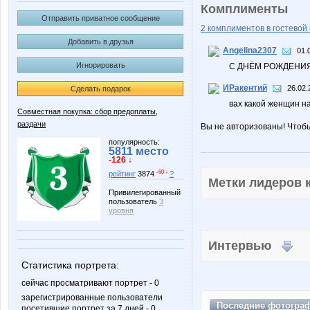
Комплименты
Отправить приватное сообщение
2 комплиментов в гостевой 
Добавить в друзья
Angelina2307
01.
Игнорировать
С ДНЁМ РОЖДЕНИЯ!
ИРакентий
26.02.
Сделать подарок
вах какой женщин на
Совместная покупка: сбор предоплаты,
раздачи
Вы не авторизованы! Чтоб
популярность:
5811 место
-126 ↓
-60 ↓
рейтинг
3874
?
Метки лидеров
Привилегированный
пользователь
3
уровня
Интервью
Статистика портрета:
сейчас просматривают портрет - 0
зарегистрированные пользователи
Последние
фотогра
посетившие портрет за 7 дней - 0